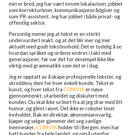
min er bred, jeg har vært innom lokalavisen, jobbet 
som korrekturleser, kommunikasjonsrådgiver og 
som PR-assistent. Jeg har jobbet i både privat- og 
offentlig sektor. 
Personlig mener jeg at tekst er en sterkt 
undervurdert makt, og at det blir mer og mer 
aktuelt med godt tekstinnhold. Det er tydelig å se 
hvordan språket og ordene endres i takt med 
generasjoner, før var det for eksempel ikke like 
viktig med grammatikk som det er i dag. 
Jeg er opptatt av å skape profesjonelle tekster, og 
skreddesy dem for hver enkelt kunde. Tekst er 
kunst, og hver tekst fra 
COMVIK
 er nøye 
gjennomtenkt, utarbeidet og diskutert med 
kunden. Du skal ikke se bort fra at jeg drar med litt 
humor, og glimt i øyet. Det ikke er roboter leser 
innholdet. Bak en direktør, økonomiansvarlig, 
kjøper og selger gjemmer det seg vanlige 
mennesker. 
COMVIK
 holder til i Bergen, men har 
hatt kunder fra hele landet, og også utenfor 